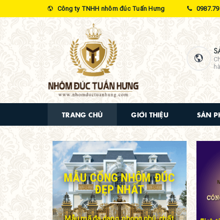
Công ty TNHH nhôm đúc Tuấn Hưng
0987.79
S
Ch
hà
TRANG CHỦ
GIỚI THIỆU
SẢN 
MẪU CỔNG NHÔM ĐÚC
ĐẸP NHẤT
Mẫu mã đa dạng, phong phú, chất