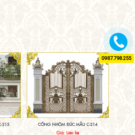
0987.798.255
-215
CỔNG NHÔM ĐÚC MẪU C-214
Giá: Liên hệ