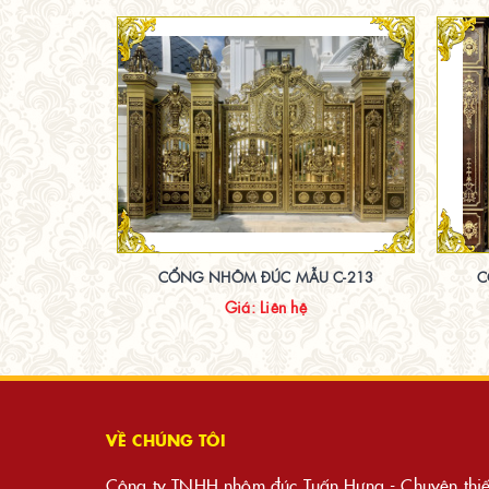
CỔNG NHÔM ĐÚC MẪU C-213
C
Giá: Liên hệ
VỀ CHÚNG TÔI
Công ty TNHH nhôm đúc Tuấn Hưng - Chuyên thiế