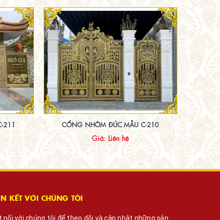
-211
CỔNG NHÔM ĐÚC MẪU C-210
Giá: Liên hệ
ÊN KẾT VỚI CHÚNG TÔI
t nối với chúng tôi để theo dõi và cập nhật những sản