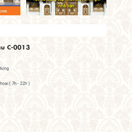
nhà bạn
u C-0013
Hưng
oại ( 7h - 22h )