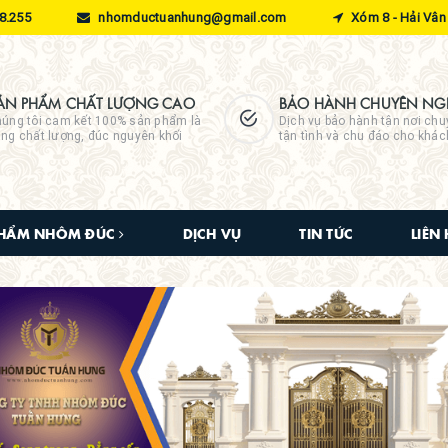
8.255
nhomductuanhung@gmail.com
Xóm 8 - Hải Vân 
ẢN PHẨM CHẤT LƯỢNG CAO
BẢO HÀNH CHUYÊN NGH
úng tôi cam kết 100% sản phẩm là
Dịch vụ bảo hành tận nơi chu
ng chất lượng, đúc nguyên khối
tận tình và chu đáo cho khá
PHẨM NHÔM ĐÚC
DỊCH VỤ
TIN TỨC
LIÊN 