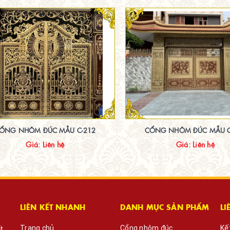
ỔNG NHÔM ĐÚC MẪU C-212
CỔNG NHÔM ĐÚC MẪU C
Giá: Liên hệ
Giá: Liên hệ
LIÊN KẾT NHANH
DANH MỤC SẢN PHẨM
LI
t
Trang chủ
Cổng nhôm đúc
Kế