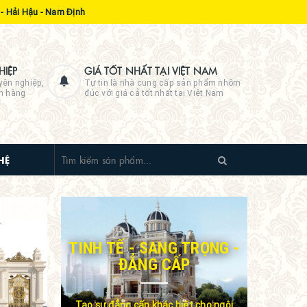
- Hải Hậu - Nam Định
IỆP
GIÁ TỐT NHẤT TẠI VIỆT NAM
yên nghiệp,
Tự tin là nhà cung cấp sản phẩm nhôm
ch hàng
đúc với giá cả tốt nhất tại Việt Nam
HỆ
TINH TẾ - SANG TRỌNG -
ĐẲNG CẤP
Tạo sự đẳng cấp khác biệt cho ngôi