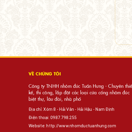
VỀ CHÚNG TÔI
Công ty TNHH nhôm đúc Tuấn Hưng - Chuyên thiế
kế, thi công, lắp đặt các loại cửa cổng nhôm đúc
biệt thự, lâu đài, nhà phố
Địa chỉ: Xóm 8 - Hải Vân - Hải Hậu - Nam Định
Điện thoại:
0987.798.255
Website:
http://www.nhomductuanhung.com