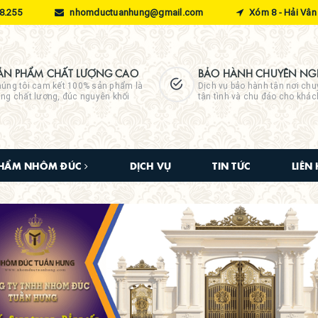
8.255
nhomductuanhung@gmail.com
Xóm 8 - Hải Vân 
ẢN PHẨM CHẤT LƯỢNG CAO
BẢO HÀNH CHUYÊN NGH
úng tôi cam kết 100% sản phẩm là
Dịch vụ bảo hành tận nơi chu
ng chất lượng, đúc nguyên khối
tận tình và chu đáo cho khá
PHẨM NHÔM ĐÚC
DỊCH VỤ
TIN TỨC
LIÊN 