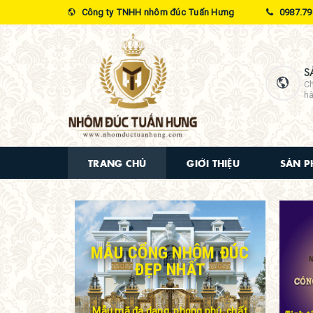
Công ty TNHH nhôm đúc Tuấn Hưng
0987.79
S
Ch
hà
TRANG CHỦ
GIỚI THIỆU
SẢN 
MẪU CỔNG NHÔM ĐÚC
ĐẸP NHẤT
Mẫu mã đa dạng, phong phú, chất