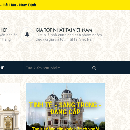
- Hải Hậu - Nam Định
IỆP
GIÁ TỐT NHẤT TẠI VIỆT NAM
yên nghiệp,
Tự tin là nhà cung cấp sản phẩm nhôm
ch hàng
đúc với giá cả tốt nhất tại Việt Nam
HỆ
TINH TẾ - SANG TRỌNG -
ĐẲNG CẤP
Tạo sự đẳng cấp khác biệt cho ngôi