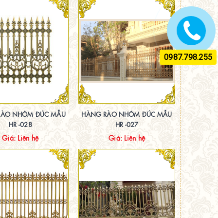
0987.798.255
RÀO NHÔM ĐÚC MẪU
HÀNG RÀO NHÔM ĐÚC MẪU
HR -028
HR -027
Giá: Liên hệ
Giá: Liên hệ