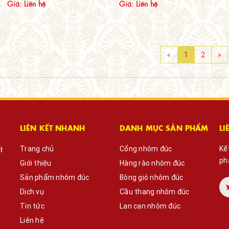
Giá: Liên hệ
Giá: Liên hệ
«
1
2
»
LIÊN KẾT NHANH
DANH MỤC SẢN PHẨM
LI
t
Trang chủ
Cổng nhôm đúc
Kế
ph
Giới thiệu
Hàng rào nhôm đúc
Sản phẩm nhôm đúc
Bông gió nhôm đúc
Dịch vụ
Cầu thang nhôm đúc
Tin tức
Lan can nhôm đúc
Liên hệ