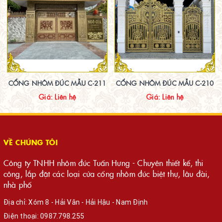
CỔNG NHÔM ĐÚC MẪU C-211
CỔNG NHÔM ĐÚC MẪU C-210
Giá: Liên hệ
Giá: Liên hệ
VỀ CHÚNG TÔI
Công ty TNHH nhôm đúc Tuấn Hưng - Chuyên thiết kế, thi
công, lắp đặt các loại cửa cổng nhôm đúc biệt thự, lâu đài,
nhà phố
Địa chỉ: Xóm 8 - Hải Vân - Hải Hậu - Nam Định
Điện thoại:
0987.798.255