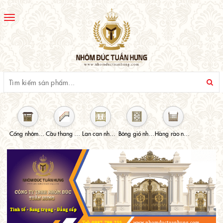
Toggle
navigation
Cổng nhôm đúc
Cầu thang nhôm đúc
Lan can nhôm đúc
Bông gió nhôm đúc
Hàng rào nhôm đúc