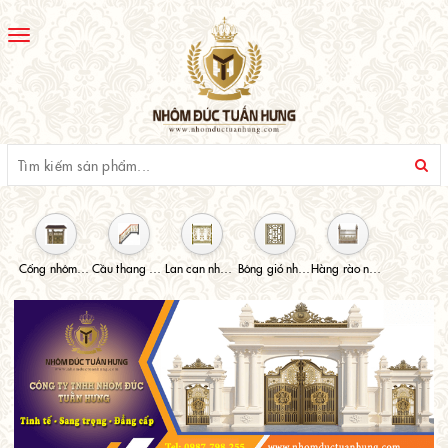
Toggle
navigation
Cổng nhôm đúc
Cầu thang nhôm đúc
Lan can nhôm đúc
Bông gió nhôm đúc
Hàng rào nhôm đúc