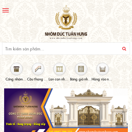
Toggle
navigation
Cổng nhôm đúc
Cầu thang nhôm đúc
Lan can nhôm đúc
Bông gió nhôm đúc
Hàng rào nhôm đúc