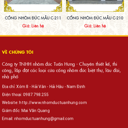
CỔNG NHÔM ĐÚC MẪU C-211
CỔNG NHÔM ĐÚC MẪU C-210
Giá: Liên hệ
Giá: Liên hệ
VỀ CHÚNG TÔI
Công ty TNHH nhôm đúc Tuấn Hưng - Chuyên thiết kế, thi
công, lắp đặt các loại cửa cổng nhôm đúc biệt thự, lâu đài,
nhà phố
Địa chỉ: Xóm 8 - Hải Vân - Hải Hậu - Nam Định
Điện thoại:
0987.798.255
Website:
http://www.nhomductuanhung.com
Giám đốc: Mai Văn Quang
Email:
nhomductuanhung@gmail.com