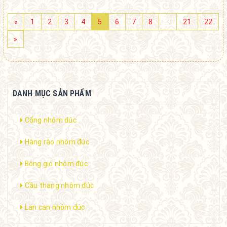
«
1
2
3
4
5
6
7
8
...
21
22
»
DANH MỤC SẢN PHẨM
Cổng nhôm đúc
Hàng rào nhôm đúc
Bông gió nhôm đúc
Cầu thang nhôm đúc
Lan can nhôm đúc