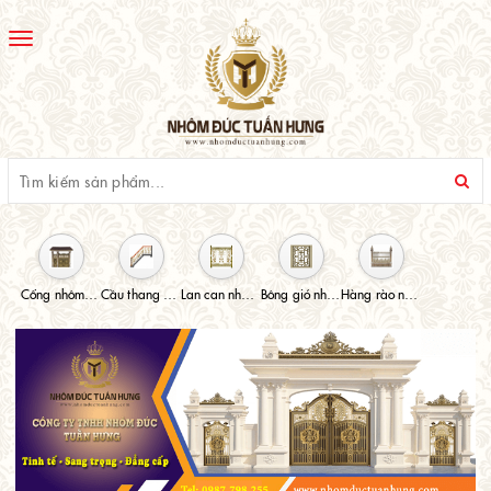
Toggle
navigation
Cổng nhôm đúc
Cầu thang nhôm đúc
Lan can nhôm đúc
Bông gió nhôm đúc
Hàng rào nhôm đúc