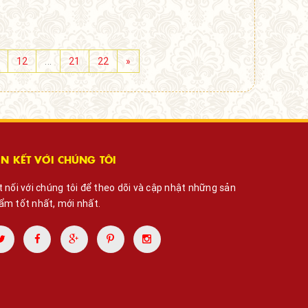
12
...
21
22
»
ÊN KẾT VỚI CHÚNG TÔI
t nối với chúng tôi để theo dõi và cập nhật những sản
ẩm tốt nhất, mới nhất.