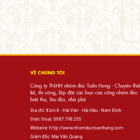
VỀ CHÚNG TÔI
Công ty TNHH nhôm đúc Tuấn Hưng - Chuyên thiế
kế, thi công, lắp đặt các loại cửa cổng nhôm đúc
biệt thự, lâu đài, nhà phố
Địa chỉ: Xóm 8 - Hải Vân - Hải Hậu - Nam Định
Điện thoại:
0987.798.255
Website:
http://www.nhomductuanhung.com
Giám đốc: Mai Văn Quang