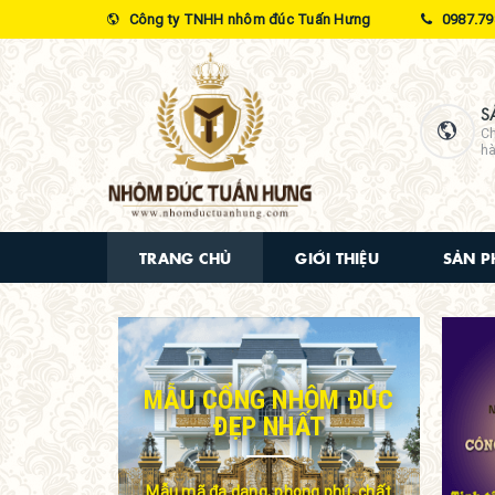
Công ty TNHH nhôm đúc Tuấn Hưng
0987.79
S
Ch
hà
TRANG CHỦ
GIỚI THIỆU
SẢN 
MẪU CỔNG NHÔM ĐÚC
ĐẸP NHẤT
Mẫu mã đa dạng, phong phú, chất