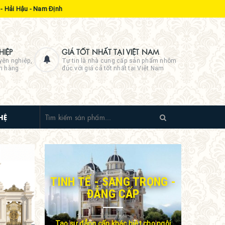
- Hải Hậu - Nam Định
IỆP
GIÁ TỐT NHẤT TẠI VIỆT NAM
yên nghiệp,
Tự tin là nhà cung cấp sản phẩm nhôm
ch hàng
đúc với giá cả tốt nhất tại Việt Nam
HỆ
TINH TẾ - SANG TRỌNG -
ĐẲNG CẤP
Tạo sự đẳng cấp khác biệt cho ngôi