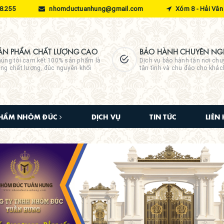
8.255
nhomductuanhung@gmail.com
Xóm 8 - Hải Vân 
ẢN PHẨM CHẤT LƯỢNG CAO
BẢO HÀNH CHUYÊN NGH
úng tôi cam kết 100% sản phẩm là
Dịch vụ bảo hành tận nơi chu
ng chất lượng, đúc nguyên khối
tận tình và chu đáo cho khá
PHẨM NHÔM ĐÚC
DỊCH VỤ
TIN TỨC
LIÊN 