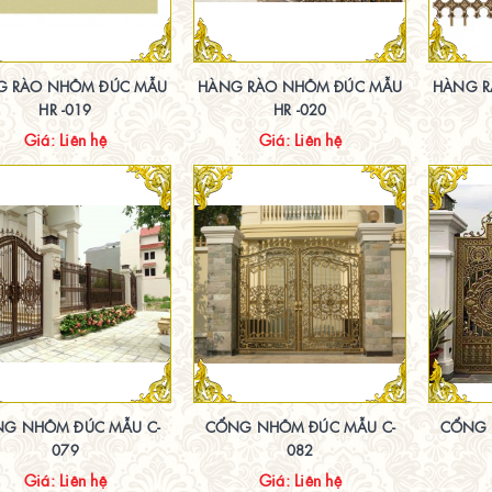
G RÀO NHÔM ĐÚC MẪU
HÀNG RÀO NHÔM ĐÚC MẪU
HÀNG R
HR -019
HR -020
Giá: Liên hệ
Giá: Liên hệ
G NHÔM ĐÚC MẪU C-
CỔNG NHÔM ĐÚC MẪU C-
CỔNG 
079
082
Giá: Liên hệ
Giá: Liên hệ