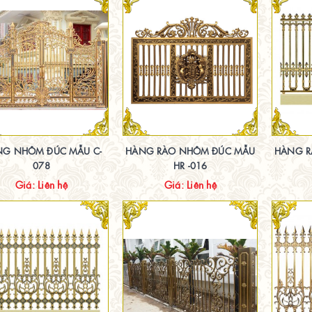
G NHÔM ĐÚC MẪU C-
HÀNG RÀO NHÔM ĐÚC MẪU
HÀNG R
078
HR -016
Giá: Liên hệ
Giá: Liên hệ