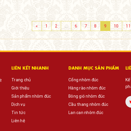
«
1
2
...
6
7
8
9
10
11
LIÊN KẾT NHANH
DANH MỤC SẢN PHẨM
LI
t
Trang chủ
Cổng nhôm đúc
Kế
ph
Giới thiệu
Hàng rào nhôm đúc
Sản phẩm nhôm đúc
Bông gió nhôm đúc
Dịch vụ
Cầu thang nhôm đúc
Tin tức
Lan can nhôm đúc
Liên hệ