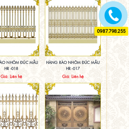
0987.798.255
ÀO NHÔM ĐÚC MẪU
HÀNG RÀO NHÔM ĐÚC MẪU
HR -018
HR -017
Giá: Liên hệ
Giá: Liên hệ