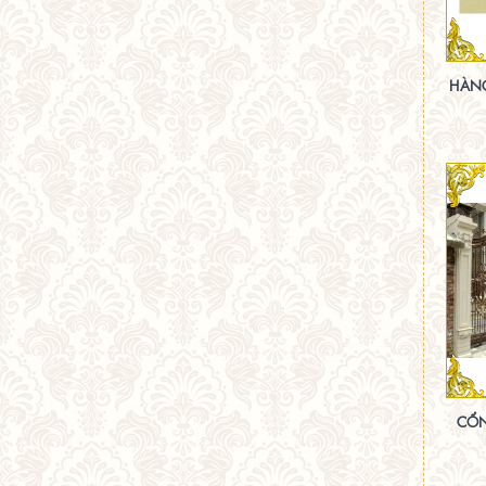
HÀN
CỔN