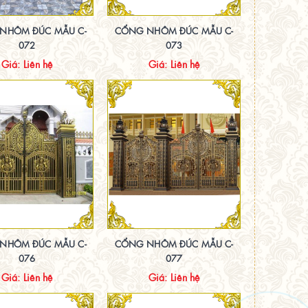
NHÔM ĐÚC MẪU C-
CỔNG NHÔM ĐÚC MẪU C-
072
073
Giá: Liên hệ
Giá: Liên hệ
NHÔM ĐÚC MẪU C-
CỔNG NHÔM ĐÚC MẪU C-
076
077
Giá: Liên hệ
Giá: Liên hệ